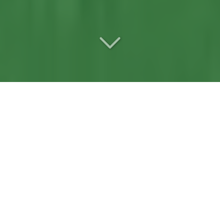
Votre
entreprise d’abattage
d'arbre et dessouchage
référente
à Baugé (49150)
Situés
à Baugé (49150)
, vous recherchez
une
entreprise d’abattage d'arbre et dessouchage
?