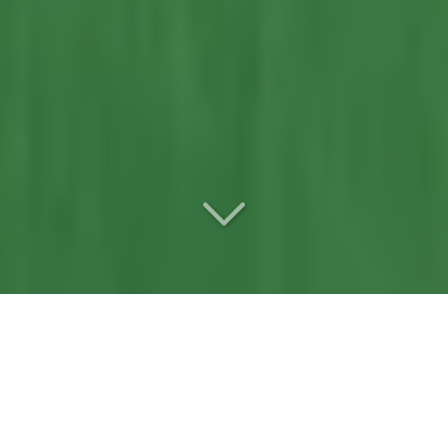
Votre
entreprise d’abattage
d'arbre et dessouchage
référente
à Verrières-en-