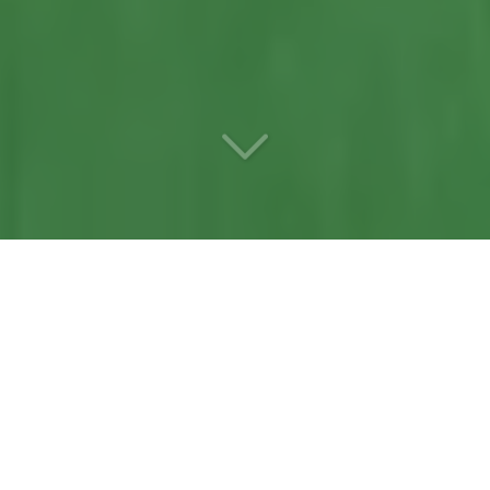
Votre
entreprise
d’aménagement de jardin
référente
à Mazé (49630)