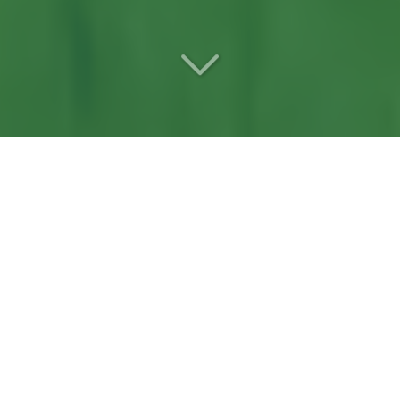
Votre
entreprise d’élagage
référente
à Briollay (49125)
Situés
à Briollay (49125)
, vous recherchez
une
entreprise d’élagage
?
Intervenir sur des
milieux naturels dégradés
exige