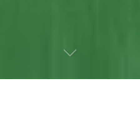
Votre
entreprise d’élagage
référente
à Château-
Gontier (53200)