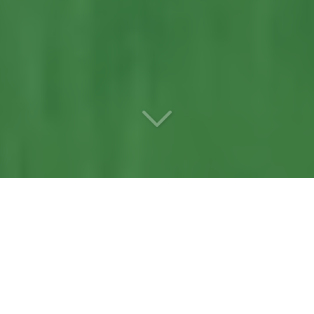
Votre
entreprise d’entretien
de jardin
référente
à Beaucouzé
(49070)