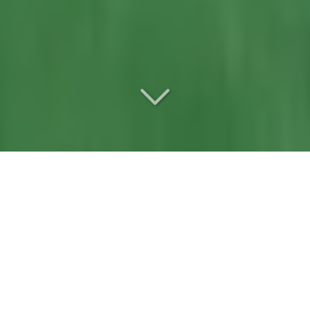
Votre
entreprise d’entretien
de jardin
référente
à Briollay (49125)