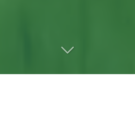
Votre
entreprise de
débroussaillage
référente
à Loire-Authion
(49250)