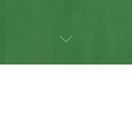
Votre
entreprise de
débroussaillage
référente
à Trélazé (49800)