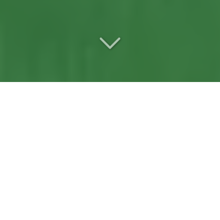
Votre
jardinier
référente
à Erdre-en-Anjou
(49220)
Situés
à Erdre-en-Anjou (49220)
, vous
recherchez
un jardinier
?