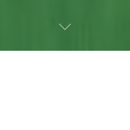
Votre
paysagiste
référente
à Mûrs-Erigné
(49610)
Vous cherchez
un paysagiste
à Mûrs-Erigné