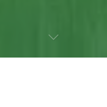
Votre
paysagiste
référente
à Ponts-de-Cé
(49130)