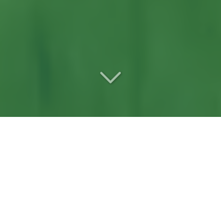
Votre
paysagiste
référente
à Verrières-en-
Anjou (49480)